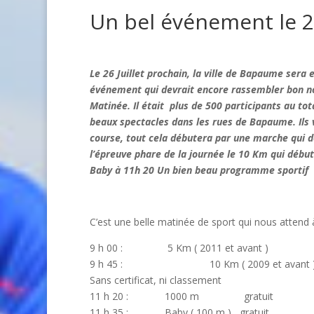
Un bel événement le 2
Le 26 Juillet prochain, la ville de Bapaume sera e
événement qui devrait encore rassembler bon no
Matinée. Il était plus de 500 participants au t
beaux spectacles dans les rues de Bapaume. Ils 
course, tout cela débutera par une marche qui d
l’épreuve phare de la journée le 10 Km qui début
Baby à 11h 20 Un bien beau programme sportif
C’est une belle matinée de sport qui nous atten
9 h 00 : 5 Km ( 2011 et avant )
9 h 45 : 10 Km ( 2009 et ava
Sans certificat, ni classement
11 h 20 : 1000 m gratuit
11 h 35 : Baby ( 100 m ) gratuit