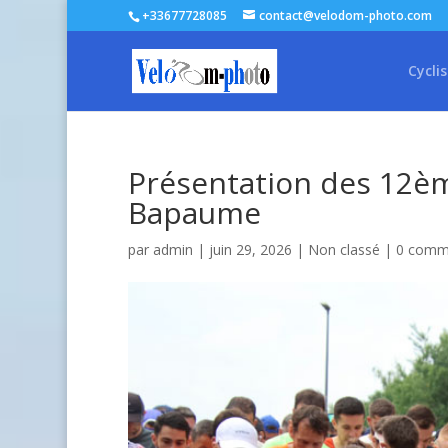
+33677728085
contact@velodom-photo.com
Cycli
Présentation des 12è
Bapaume
par
admin
| juin 29, 2026 |
Non classé
|
0 comm