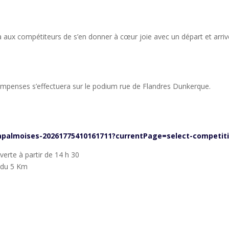
a aux compétiteurs de s’en donner à cœur joie avec un départ et arri
ompenses s’effectuera sur le podium rue de Flandres Dunkerque.
bapalmoises-20261775410161711?currentPage=select-competit
verte à partir de 14 h 30
 du 5 Km