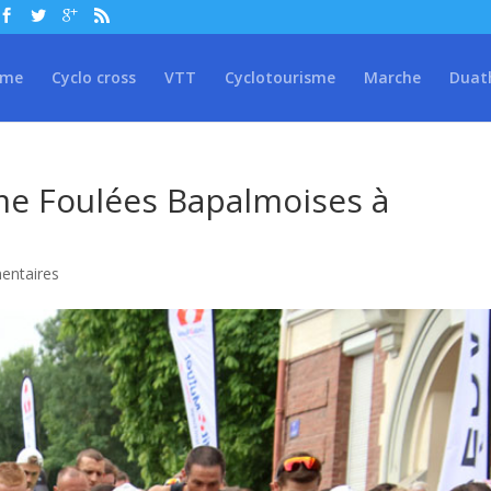
sme
Cyclo cross
VTT
Cyclotourisme
Marche
Duat
me Foulées Bapalmoises à
entaires