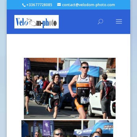
+33677728085
contact@velodom-photo.com