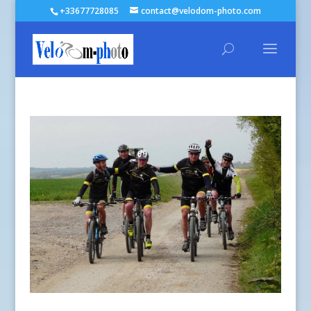
+33677728085
contact@velodom-photo.com