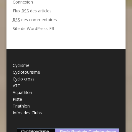
Connexion
Flux
RSS
des articles
RSS
des commentaires
Site de WordPress-FR
Cyclisme
Cyclotourisme
Cyclo cross
VTT
Aquathlon
Piste
Triathlon
Infos des Clubs