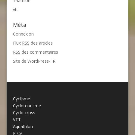
Triathlon
vtt
Méta
Connexion
Flux
RSS
des articles
RSS
des commentaires
Site de WordPress-FR
Cyclisme
Cyclotourisme
Cyclo cross
VTT
Aquathlon
Piste