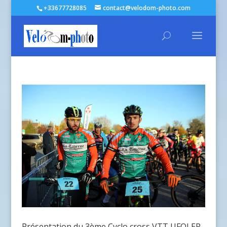
+33677728085
contact@velodom-photo.com
Présentation du 3ème Cyclo cross VTT UFOLEP