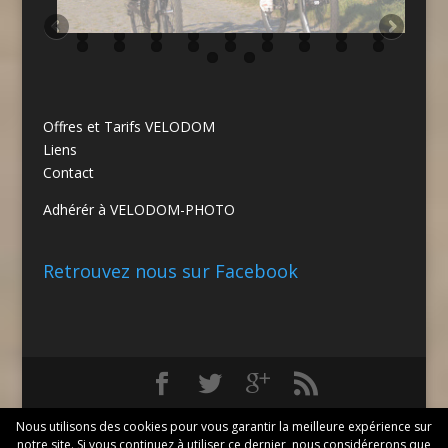
Offres et Tarifs VELODOM
Liens
Contact
Adhérér à VELODOM-PHOTO
Retrouvez nous sur Facebook
© 2026 VELODOM |
Mentions Légales
| 183 Rue du
Nous utilisons des cookies pour vous garantir la meilleure expérience sur
General Delestraint, 59552 Lambres lez Douai, 06 77
notre site. Si vous continuez à utiliser ce dernier, nous considérerons que