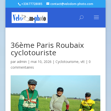
+33677728085
contact@velodom-photo.com
36ème Paris Roubaix
cyclotouriste
par
admin
| mai 10, 2026 |
Cyclotourisme
,
vtt
|
0
commentaires