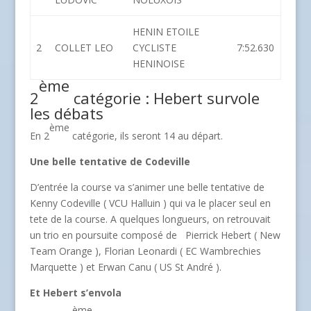
HENIN ETOILE
2
COLLET LEO
CYCLISTE
7:52.630
HENINOISE
ème
2
catégorie : Hebert survole
les débats
ème
En 2
catégorie, ils seront 14 au départ.
Une belle tentative de Codeville
D’entrée la course va s’animer une belle tentative de
Kenny Codeville ( VCU Halluin ) qui va le placer seul en
tete de la course. A quelques longueurs, on retrouvait
un trio en poursuite composé de Pierrick Hebert ( New
Team Orange ), Florian Leonardi ( EC Wambrechies
Marquette ) et Erwan Canu ( US St André ).
Et Hebert s’envola
ème