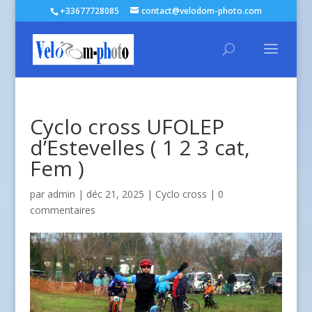
+33677728085
contact@velodom-photo.com
Cyclo cross UFOLEP
d’Estevelles ( 1 2 3 cat,
Fem )
par
admin
| déc 21, 2025 |
Cyclo cross
|
0
commentaires