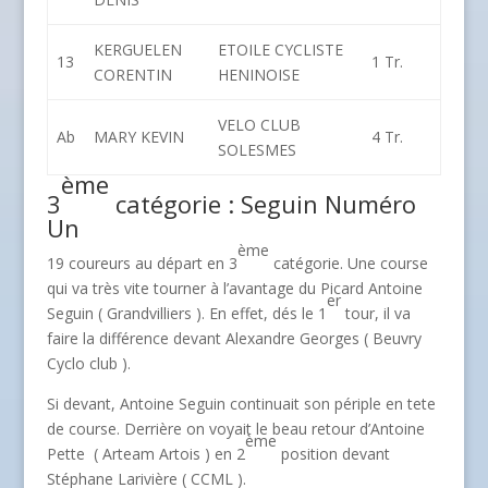
KERGUELEN
ETOILE CYCLISTE
13
1 Tr.
CORENTIN
HENINOISE
VELO CLUB
Ab
MARY KEVIN
4 Tr.
SOLESMES
ème
3
catégorie : Seguin Numéro
Un
ème
19 coureurs au départ en 3
catégorie. Une course
qui va très vite tourner à l’avantage du Picard Antoine
er
Seguin ( Grandvilliers ). En effet, dés le 1
tour, il va
faire la différence devant Alexandre Georges ( Beuvry
Cyclo club ).
Si devant, Antoine Seguin continuait son périple en tete
de course. Derrière on voyait le beau retour d’Antoine
ème
Pette ( Arteam Artois ) en 2
position devant
Stéphane Larivière ( CCML ).