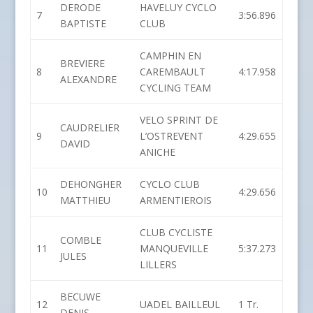
DERODE
HAVELUY CYCLO
7
3:56.896
BAPTISTE
CLUB
CAMPHIN EN
BREVIERE
8
CAREMBAULT
4:17.958
ALEXANDRE
CYCLING TEAM
VELO SPRINT DE
CAUDRELIER
9
L’OSTREVENT
4:29.655
DAVID
ANICHE
DEHONGHER
CYCLO CLUB
10
4:29.656
MATTHIEU
ARMENTIEROIS
CLUB CYCLISTE
COMBLE
11
MANQUEVILLE
5:37.273
JULES
LILLERS
BECUWE
12
UADEL BAILLEUL
1 Tr.
DENIS