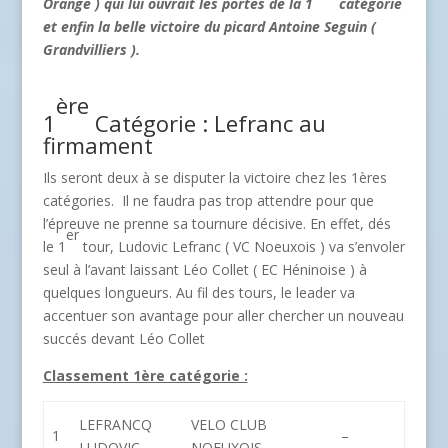
Orange ) qui lui ouvrait les portes de la 1
catégorie
et enfin la belle victoire du picard Antoine Seguin (
Grandvilliers ).
ère
1
Catégorie : Lefranc au
firmament
Ils seront deux à se disputer la victoire chez les 1ères
catégories. Il ne faudra pas trop attendre pour que
l’épreuve ne prenne sa tournure décisive. En effet, dés
er
le 1
tour, Ludovic Lefranc ( VC Noeuxois ) va s’envoler
seul à l’avant laissant Léo Collet ( EC Héninoise ) à
quelques longueurs. Au fil des tours, le leader va
accentuer son avantage pour aller chercher un nouveau
succés devant Léo Collet
Classement 1ère catégorie :
LEFRANCQ
VELO CLUB
1
–
LUDOVIC
NOEUXOIS