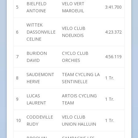
BIELFELD
VELO VERT
5
3:41.700
ANTOINE
MAROEUIL
WITTEK
VELO CLUB
6
DASSONVILLE
4:23.372
NOEUXOIS
CELINE
BURIDON
CYCLO CLUB
7
4:56.119
DAVID
ORCHIES
SAUDEMONT
TEAM CYCLING LA
8
1 Tr.
HERVE
SENTINELLE
LUCAS
ARTOIS CYCLING
9
1 Tr.
LAURENT
TEAM
CODDEVILLE
VELO CLUB
10
1 Tr.
RUDY
UNION HALLUIN