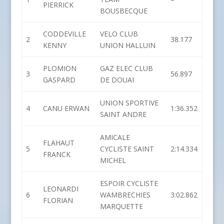
PIERRICK
BOUSBECQUE
CODDEVILLE
VELO CLUB
2
38.177
KENNY
UNION HALLUIN
PLOMION
GAZ ELEC CLUB
3
56.897
GASPARD
DE DOUAI
UNION SPORTIVE
4
CANU ERWAN
1:36.352
SAINT ANDRE
AMICALE
FLAHAUT
5
CYCLISTE SAINT
2:14.334
FRANCK
MICHEL
ESPOIR CYCLISTE
LEONARDI
6
WAMBRECHIES
3:02.862
FLORIAN
MARQUETTE