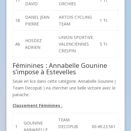
17
1 Tr.
DAVID
ORCHIES
DANEL JEAN
ARTOIS CYCLING
18
1 Tr.
PIERRE
TEAM
UNION SPORTIVE
HOSDEZ
Ab
VALENCIENNES
5 Tr.
ADRIEN
CRESPIN
Féminines : Annabelle Gounine
s’impose à Estevelles
Seule en lice dans cette catégorie. Annabelle Gounine (
Team Decopub ) ira chercher une belle victoire avec le
panache
Classement Féminines :
TEAM
GOUNINE
1
DECOPUB
00:49:23.561
ANNABELLE