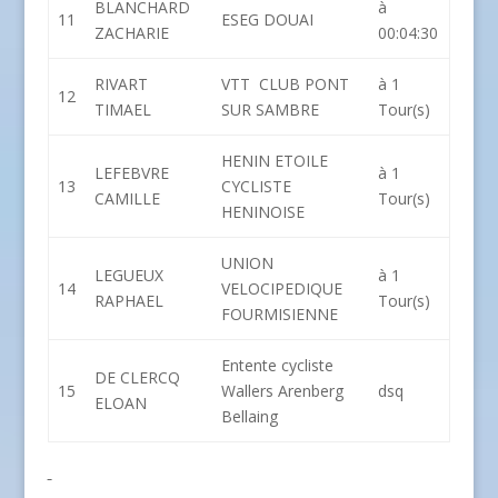
BLANCHARD
à
11
ESEG DOUAI
ZACHARIE
00:04:30
RIVART
VTT CLUB PONT
à 1
12
TIMAEL
SUR SAMBRE
Tour(s)
HENIN ETOILE
LEFEBVRE
à 1
13
CYCLISTE
CAMILLE
Tour(s)
HENINOISE
UNION
LEGUEUX
à 1
14
VELOCIPEDIQUE
RAPHAEL
Tour(s)
FOURMISIENNE
Entente cycliste
DE CLERCQ
15
Wallers Arenberg
dsq
ELOAN
Bellaing