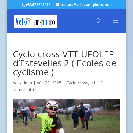
+33677728085
contact@velodom-photo.com
Cyclo cross VTT UFOLEP
d’Estevelles 2 ( Ecoles de
cyclisme )
par
admin
| déc 29, 2025 |
Cyclo cross
,
vtt
|
0
commentaires