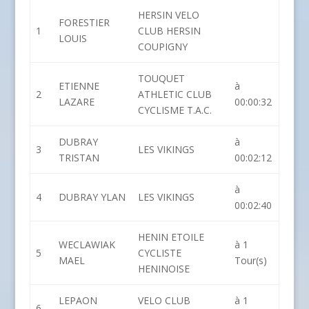
HERSIN VELO
FORESTIER
1
CLUB HERSIN
LOUIS
COUPIGNY
TOUQUET
ETIENNE
à
2
ATHLETIC CLUB
LAZARE
00:00:32
CYCLISME T.A.C.
DUBRAY
à
3
LES VIKINGS
TRISTAN
00:02:12
à
4
DUBRAY YLAN
LES VIKINGS
00:02:40
HENIN ETOILE
WECLAWIAK
à 1
5
CYCLISTE
MAEL
Tour(s)
HENINOISE
LEPAON
VELO CLUB
à 1
6