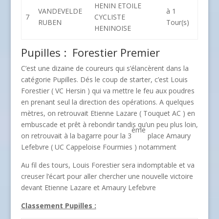
HENIN ETOILE
VANDEVELDE
à 1
7
CYCLISTE
RUBEN
Tour(s)
HENINOISE
Pupilles : Forestier Premier
C’est une dizaine de coureurs qui s’élancèrent dans la
catégorie Pupilles. Dés le coup de starter, c’est Louis
Forestier ( VC Hersin ) qui va mettre le feu aux poudres
en prenant seul la direction des opérations. A quelques
mètres, on retrouvait Etienne Lazare ( Touquet AC ) en
embuscade et prêt à rebondir tandis qu’un peu plus loin,
ème
on retrouvait à la bagarre pour la 3
place Amaury
Lefebvre ( UC Cappeloise Fourmies ) notamment
Au fil des tours, Louis Forestier sera indomptable et va
creuser l’écart pour aller chercher une nouvelle victoire
devant Etienne Lazare et Amaury Lefebvre
Classement Pupilles :