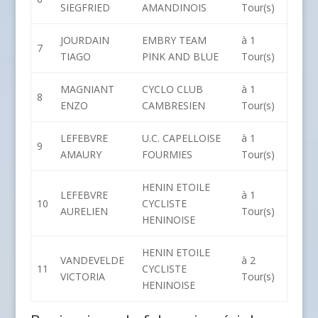
SIEGFRIED
AMANDINOIS
Tour(s)
JOURDAIN
EMBRY TEAM
à 1
7
TIAGO
PINK AND BLUE
Tour(s)
MAGNIANT
CYCLO CLUB
à 1
8
ENZO
CAMBRESIEN
Tour(s)
LEFEBVRE
U.C. CAPELLOISE
à 1
9
AMAURY
FOURMIES
Tour(s)
HENIN ETOILE
LEFEBVRE
à 1
10
CYCLISTE
AURELIEN
Tour(s)
HENINOISE
HENIN ETOILE
VANDEVELDE
à 2
11
CYCLISTE
VICTORIA
Tour(s)
HENINOISE