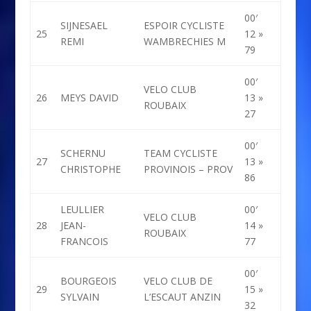
00′
SIJNESAEL
ESPOIR CYCLISTE
25
12 »
REMI
WAMBRECHIES M
79
00′
VELO CLUB
26
MEYS DAVID
13 »
ROUBAIX
27
00′
SCHERNU
TEAM CYCLISTE
27
13 »
CHRISTOPHE
PROVINOIS – PROV
86
LEULLIER
00′
VELO CLUB
28
JEAN-
14 »
ROUBAIX
FRANCOIS
77
00′
BOURGEOIS
VELO CLUB DE
29
15 »
SYLVAIN
L’ESCAUT ANZIN
32