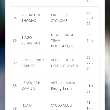
48
00′
VERHAEGHE
LINSELLES
35
22 »
THOMAS
CYCLISME
69
NEW ORANGE
00′
TIAGO
36
TEAM
24 »
SEBASTIAN
BOUSBECQUE
09
00′
ROSZKIEWICZ
VELO CLUB DE
37
27 »
RAPHAEL
L’ESCAUT ANZIN
70
00′
LE VOURCH
ARTeam Artois
38
41 »
DAMIEN
Racing Team
09
01′
HUART
CYCLO CLUB
39
17 »