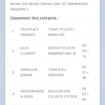
dernier mot devant Clément Jolie ( EC Wambrechies
Marquette )
Classement 1ère catégorie :
DELEPLACE
TEAM CYCLISTE –
1
HADRIEN
RAMILLIES
00′
JOLIS
ESPOIR CYCLISTE
2
00 »
CLEMENT
WAMBRECHIES M
14
00′
SEMOULIN
TEAM B.B.L.
3
01 »
JOAKIM
HERGNIES
38
00′
VANDERHAEGE
ASSOCIATION
4
02 »
N REGIS
CYCLISTE D’ETROE
66