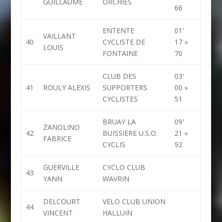
GUILLAUME
ORCHIES
66
ENTENTE
01′
VAILLANT
40
CYCLISTE DE
17 »
LOUIS
FONTAINE
70
CLUB DES
03′
41
ROULY ALEXIS
SUPPORTERS
00 »
CYCLISTES
51
BRUAY LA
09′
ZANOLINO
42
BUISSIERE U.S.O.
21 »
FABRICE
CYCLIS
92
GUERVILLE
CYCLO CLUB
43
YANN
WAVRIN
DELCOURT
VELO CLUB UNION
44
VINCENT
HALLUIN