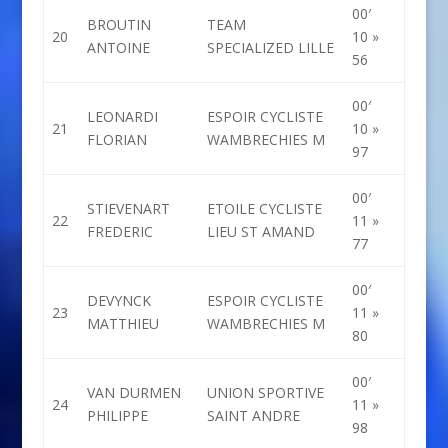
00′
BROUTIN
TEAM
20
10 »
ANTOINE
SPECIALIZED LILLE
56
00′
LEONARDI
ESPOIR CYCLISTE
21
10 »
FLORIAN
WAMBRECHIES M
97
00′
STIEVENART
ETOILE CYCLISTE
22
11 »
FREDERIC
LIEU ST AMAND
77
00′
DEVYNCK
ESPOIR CYCLISTE
23
11 »
MATTHIEU
WAMBRECHIES M
80
00′
VAN DURMEN
UNION SPORTIVE
24
11 »
PHILIPPE
SAINT ANDRE
98