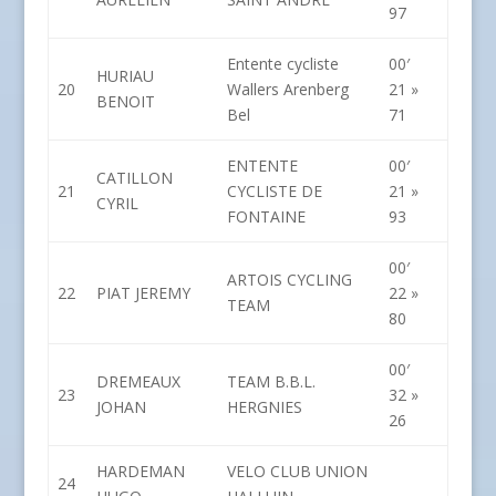
97
Entente cycliste
00′
HURIAU
20
Wallers Arenberg
21 »
BENOIT
Bel
71
ENTENTE
00′
CATILLON
21
CYCLISTE DE
21 »
CYRIL
FONTAINE
93
00′
ARTOIS CYCLING
22
PIAT JEREMY
22 »
TEAM
80
00′
DREMEAUX
TEAM B.B.L.
23
32 »
JOHAN
HERGNIES
26
HARDEMAN
VELO CLUB UNION
24