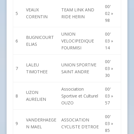
00′
VEAUX
TEAM LINK AND
5
02 »
CORENTIN
RIDE HERIN
98
UNION
00′
BUGNICOURT
6
VELOCIPEDIQUE
03 »
ELIAS
FOURMISI
14
00′
LALEU
UNION SPORTIVE
7
03 »
TIMOTHEE
SAINT ANDRE
30
Association
00′
UZON
8
Sportive et Culturel
03 »
AURELIEN
OUZO
57
00′
VANDERHAEGE
ASSOCIATION
9
03 »
N MAEL
CYCLISTE D’ETROE
85