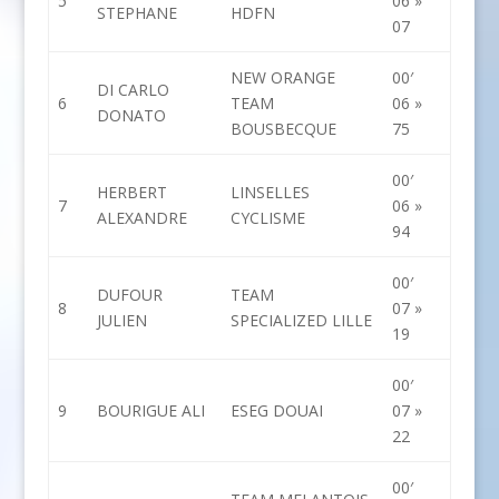
5
06 »
STEPHANE
HDFN
07
NEW ORANGE
00′
DI CARLO
6
TEAM
06 »
DONATO
BOUSBECQUE
75
00′
HERBERT
LINSELLES
7
06 »
ALEXANDRE
CYCLISME
94
00′
DUFOUR
TEAM
8
07 »
JULIEN
SPECIALIZED LILLE
19
00′
9
BOURIGUE ALI
ESEG DOUAI
07 »
22
00′