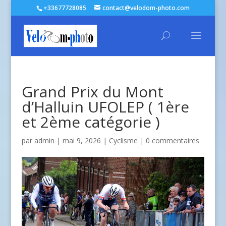
+33677728085
contact@velodom-photo.com
Grand Prix du Mont
d’Halluin UFOLEP ( 1ère
et 2ème catégorie )
par
admin
| mai 9, 2026 |
Cyclisme
|
0 commentaires