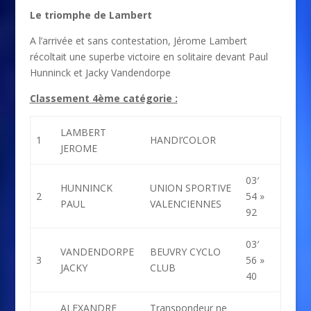
Le triomphe de Lambert
A l’arrivée et sans contestation, Jérome Lambert
récoltait une superbe victoire en solitaire devant Paul
Hunninck et Jacky Vandendorpe
Classement 4ème catégorie :
LAMBERT
1
HANDI’COLOR
JEROME
03′
HUNNINCK
UNION SPORTIVE
2
54 »
PAUL
VALENCIENNES
92
03′
VANDENDORPE
BEUVRY CYCLO
3
56 »
JACKY
CLUB
40
ALEXANDRE
Transpondeur ne