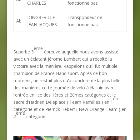
CHARLES
fonctionne pas
DINGREVILLE
Transpondeur ne
Ab
JEAN JACQUES
fonctionne pas
ème
Superbe 3
épreuve auquelle nous avons assisté
avec un éclatant Jérome Lambert qui a récolté la
victoire avec la manière. Rappelons qu’il fut multiple
champion de France Handisport. Après ce bon
moment, ne restait plus qu’à conclure de la plus belle
des manières cette journée de vélo à Halluin avec
l’entrée en lice des 1ères et 2èmes catégories et le
ère
sacre d’Hadrien Deleplace ( Team Ramillies ) en 1
catégorie et de Pierrick Hebert ( New Orange Team ) en
ème
2
catégorie.