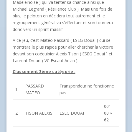
Madeleinoise ) qui va tenter sa chance ainsi que
Michael Legrand ( Résilience Club ). Mais une fois de
plus, le peloton en décidera tout autrement et le
regroupement général va s’effectuer et son tournera
donc vers un sprint massif.
A ce jeu, c’est Matéo Passard ( ESEG Douai ) qui se
montrera le plus rapide pour aller chercher la victoire
devant son coéquipier Alexis Tison ( ESEG Douai ) et
Laurent Druart ( VC Escaut Anzin ).
Classement 3ème catégorie :
PASSARD
Transpondeur ne fonctionne
1
MATEO
pas
00′
2
TISON ALEXIS
ESEG DOUAI
00 »
62