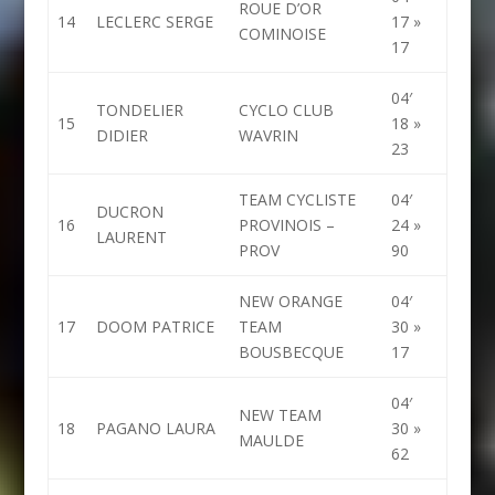
ROUE D’OR
14
LECLERC SERGE
17 »
COMINOISE
17
04′
TONDELIER
CYCLO CLUB
15
18 »
DIDIER
WAVRIN
23
TEAM CYCLISTE
04′
DUCRON
16
PROVINOIS –
24 »
LAURENT
PROV
90
NEW ORANGE
04′
17
DOOM PATRICE
TEAM
30 »
BOUSBECQUE
17
04′
NEW TEAM
18
PAGANO LAURA
30 »
MAULDE
62