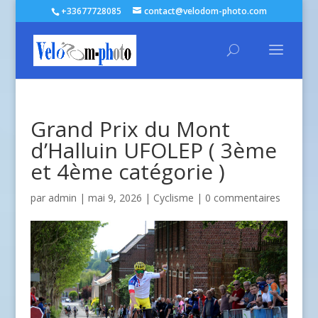
+33677728085
contact@velodom-photo.com
Grand Prix du Mont
d’Halluin UFOLEP ( 3ème
et 4ème catégorie )
par
admin
| mai 9, 2026 |
Cyclisme
|
0 commentaires