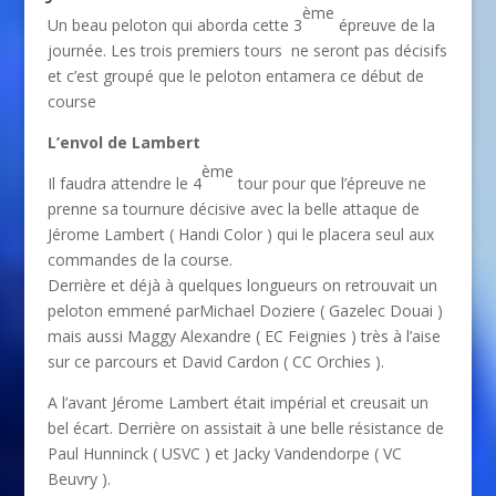
ème
Un beau peloton qui aborda cette 3
épreuve de la
journée. Les trois premiers tours ne seront pas décisifs
et c’est groupé que le peloton entamera ce début de
course
L’envol de Lambert
ème
Il faudra attendre le 4
tour pour que l’épreuve ne
prenne sa tournure décisive avec la belle attaque de
Jérome Lambert ( Handi Color ) qui le placera seul aux
commandes de la course.
Derrière et déjà à quelques longueurs on retrouvait un
peloton emmené parMichael Doziere ( Gazelec Douai )
mais aussi Maggy Alexandre ( EC Feignies ) très à l’aise
sur ce parcours et David Cardon ( CC Orchies ).
A l’avant Jérome Lambert était impérial et creusait un
bel écart. Derrière on assistait à une belle résistance de
Paul Hunninck ( USVC ) et Jacky Vandendorpe ( VC
Beuvry ).