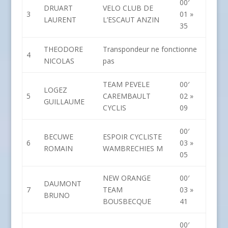
00′
DRUART
VELO CLUB DE
3
01 »
LAURENT
L’ESCAUT ANZIN
35
THEODORE
Transpondeur ne fonctionne
4
NICOLAS
pas
TEAM PEVELE
00′
LOGEZ
5
CAREMBAULT
02 »
GUILLAUME
CYCLIS
09
00′
BECUWE
ESPOIR CYCLISTE
6
03 »
ROMAIN
WAMBRECHIES M
05
NEW ORANGE
00′
DAUMONT
7
TEAM
03 »
BRUNO
BOUSBECQUE
41
00′