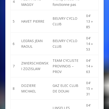
4
MAGGY
fonctionne pas
04′
BEUVRY CYCLO
5
HAVET PIERRE
13 »
CLUB
85
04′
LEGRAS JEAN
BEUVRY CYCLO
6
14 »
RAOUL
CLUB
53
TEAM CYCLISTE
04′
ZWIERSCHIEWSK
7
PROVINOIS –
14 »
I ZDZISLAW
PROV
63
04′
DOZIERE
GAZ ELEC CLUB
8
15 »
MICHAEL
DE DOUAI
31
04′
LINSELLES