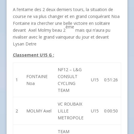
A l’entame des 2 deux derniers tours, la situation de
course ne va plus changer et en grand conquérant Noa
Fontaine ira chercher une belle victoire en solitaire
ème
devant Axel Molmy beau 2
mais qui n’aura pu
rivaliser avec le grand vainqueur du jour et devant
Lysan Detre
Classement U15 G :
NF12 – L&G
FONTAINE
CONSULT
1
U15
0:51:26
Noa
CYCLING
TEAM
VC ROUBAIX
2
MOLMY Axel
LILLE
U15
0:00:50
METROPOLE
TEAM