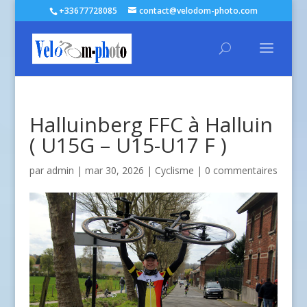
+33677728085
contact@velodom-photo.com
Halluinberg FFC à Halluin
( U15G – U15-U17 F )
par
admin
| mar 30, 2026 |
Cyclisme
|
0 commentaires