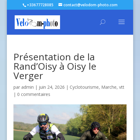
+33677728085
contact@velodom-photo.com
Présentation de la
Rand’Oisy à Oisy le
Verger
par
admin
| juin 24, 2026 |
Cyclotourisme
,
Marche
,
vtt
|
0 commentaires