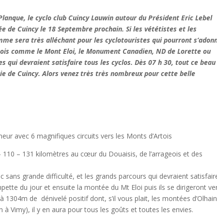
lanque, le cyclo club Cuincy Lauwin autour du Président Eric Lebel
 de Cuincy le 18 Septembre prochain. Si les vététistes et les
mme sera très alléchant pour les cyclotouristes qui pourront s’adon
Artois comme le Mont Eloi, le Monument Canadien, ND de Lorette ou
s qui devraient satisfaire tous les cyclos. Dès 07 h 30, tout ce beau
rie de Cuincy. Alors venez très très nombreux pour cette belle
neur avec 6 magnifiques circuits vers les Monts d’Artois
– 110 – 131 kilomètres au cœur du Douaisis, de l’arrageois et des
nc sans grande difficulté, et les grands parcours qui devraient satisfair
pette du jour et ensuite la montée du Mt Eloi puis ils se dirigeront ve
04m de dénivelé positif dont, s’il vous plait, les montées d’Olhain
Vimy), il y en aura pour tous les goûts et toutes les envies.