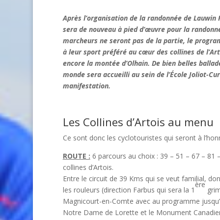
Après l’organisation de la randonnée de Lauwin P
sera de nouveau à pied d’œuvre pour la randonnée
marcheurs ne seront pas de la partie, le progra
à leur sport préféré au cœur des collines de l’
encore la montée d’Olhain. De bien belles ballade
monde sera accueilli au sein de l’École Joliot-Cu
manifestation.
Les Collines d’Artois au menu
Ce sont donc les cyclotouristes qui seront à l’hon
ROUTE :
6 parcours au choix : 39 – 51 – 67 – 81 
collines d’Artois.
Entre le circuit de 39 Kms qui se veut familial, do
ère
les rouleurs (direction Farbus qui sera la 1
grim
Magnicourt-en-Comte avec au programme jusqu’à 13
Notre Dame de Lorette et le Monument Canadien à 