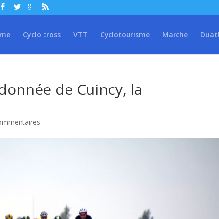
sme
Cyclo cross
VTT
Cyclotourisme
Marche
Duat
donnée de Cuincy, la
ommentaires