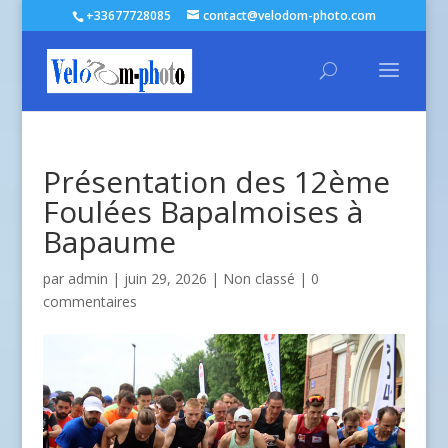
+33677728085
contact@velodom-photo.com
Présentation des 12ème
Foulées Bapalmoises à
Bapaume
par
admin
| juin 29, 2026 |
Non classé
|
0
commentaires