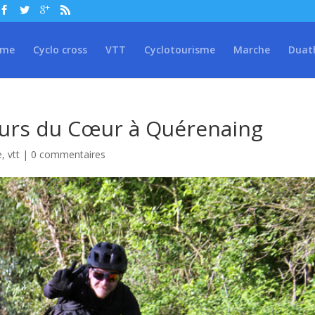
sme
Cyclo cross
VTT
Cyclotourisme
Marche
Duat
ours du Cœur à Quérenaing
e
,
vtt
|
0 commentaires