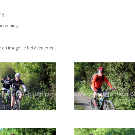
ng
uérenaing
e en image ce bel événement