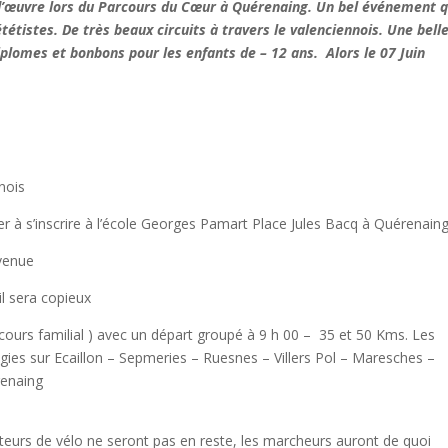
 d’œuvre lors du Parcours du Cœur à Quérenaing. Un bel événement q
étistes. De très beaux circuits à travers le valenciennois. Une bell
lomes et bonbons pour les enfants de – 12 ans. Alors le 07 Juin
nois
r à s’inscrire à l’école Georges Pamart Place Jules Bacq à Quérenain
nvenue
l sera copieux
cours familial ) avec un départ groupé à 9 h 00 – 35 et 50 Kms. Les
egies sur Ecaillon – Sepmeries – Ruesnes – Villers Pol – Maresches –
renaing
eurs de vélo ne seront pas en reste, les marcheurs auront de quoi