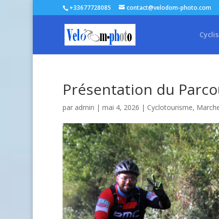
+33677728085
contact@velodom-photo.com
Cycli
Présentation du Parc
par
admin
| mai 4, 2026 |
Cyclotourisme
,
March