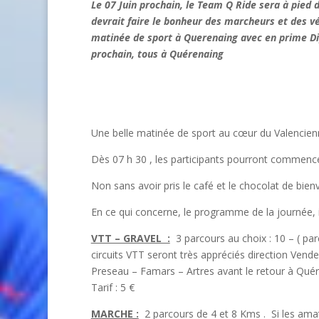
Le 07 Juin prochain, le Team Q Ride sera à pied
devrait faire le bonheur des marcheurs et des vét
matinée de sport à Querenaing avec en prime Dip
prochain, tous à Quérenaing
Une belle matinée de sport au cœur du Valencien
Dès 07 h 30 , les participants pourront commence
Non sans avoir pris le café et le chocolat de bie
En ce qui concerne, le programme de la journée, i
VTT – GRAVEL :
3 parcours au choix : 10 – ( par
circuits VTT seront très appréciés direction Vend
Preseau – Famars – Artres avant le retour à Qué
Tarif : 5 €
MARCHE :
2 parcours de 4 et 8 Kms . Si les amat