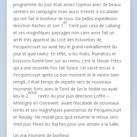
programme du jour était assez copieux avec de beaux
sentiers en campagne mais aussi 4 terrils à escalader
qui ont fait le bonheur de tous. De belles expéditions
er
direction Raches et son 1
Terril puis celui de Lallaing
et ses magnifiques paysages non sans avoir fait un
arrêt très apprécié du coté des Eclusettes de
Pecquencourt ou avait lieu le grand ravitaillement du
jour et quel ravito. En effet, si les fruits, friandises et
boissons furent bien sur au menu, c’est le Moule Frites
qui a une nouvelle fois fait fureur. Un sacré encas à
Pecquencourt après ce bon moment et le ventre bien
rempli, il était temps de repartir vers de nouveaux
moments forts avec le Terril de Sin le Noble ou avait
ème
lieu le 2
ravito du jour puis direction Loffre –
Montigny en Ostrevent avant l’escalade de nouveaux
terrils et ses magnifiques panoramas de Pecquencourt
et Rieulay. Ne restait plus qu’à entamer le retour vers
Vred puis Flines lez Raches pour une arrivée à la Salle.
Un vrai moment de bonheur.