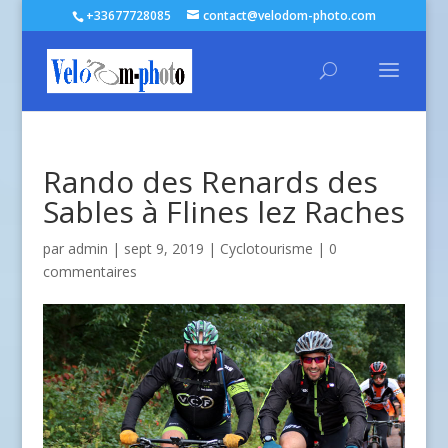
+33677728085
contact@velodom-photo.com
Rando des Renards des
Sables à Flines lez Raches
par
admin
| sept 9, 2019 |
Cyclotourisme
|
0
commentaires