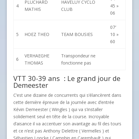
PLUCHARD
HAVELUY CYCLO
4
45 »
MATHIS
CLUB
06
07′
5
HOEZ THEO
TEAM BOUSIES
10 »
60
VERHAEGHE
Transpondeur ne
6
THOMAS
fonctionne pas
VTT 30-39 ans : Le grand jour de
Demeester
C’est une dizaine de concurrents qui s’élancèrent dans
cette dernière épreuve de la journée avec d’entrée
Kévin Demeester ( Wingles ) qui va s’installer
solidement seul en tête de la course. Incroyable
d’aisance il va accentuer son avantage au fil des tours
et ce n’est pas Anthony Delettre ( Vermelles ) et
Sébastien Loncke ( Camphin en Carembault ) qui