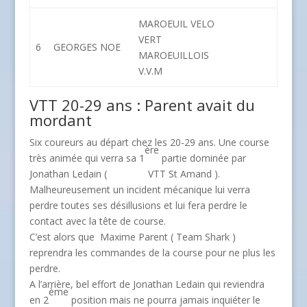
MAROEUIL VELO
VERT
6
GEORGES NOE
MAROEUILLOIS
V.V.M
VTT 20-29 ans : Parent avait du
mordant
Six coureurs au départ chez les 20-29 ans. Une course
ère
très animée qui verra sa 1
partie dominée par
Jonathan Ledain ( VTT St Amand ).
Malheureusement un incident mécanique lui verra
perdre toutes ses désillusions et lui fera perdre le
contact avec la tête de course.
C’est alors que Maxime Parent ( Team Shark )
reprendra les commandes de la course pour ne plus les
perdre.
A l’arrière, bel effort de Jonathan Ledain qui reviendra
ème
en 2
position mais ne pourra jamais inquiéter le