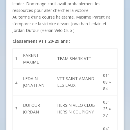
leader. Dommage car il avait probablement les
ressources pour aller chercher la victoire
Au terme d’une course haletante, Maxime Parent ira
s’emparer de la victoire devant Jonathan Ledain et
Jordan Dufour (Hersin Velo Club )
Classement VTT 20-29 ans :
PARENT
1
TEAM SHARK VTT
MAXIME
01′
LEDAIN
VTT SAINT AMAND
2
08 »
JONATHAN
LES EAUX
84
03′
DUFOUR
HERSIN VELO CLUB
3
25 »
JORDAN
HERSIN COUPIGNY
27
04′