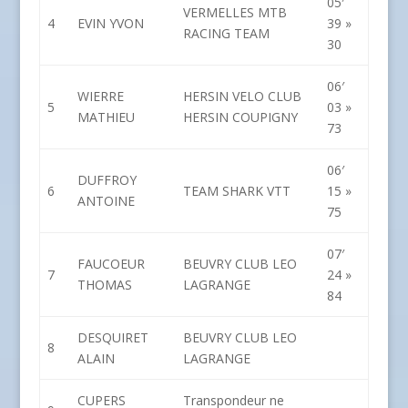
05′
VERMELLES MTB
4
EVIN YVON
39 »
RACING TEAM
30
06′
WIERRE
HERSIN VELO CLUB
5
03 »
MATHIEU
HERSIN COUPIGNY
73
06′
DUFFROY
6
TEAM SHARK VTT
15 »
ANTOINE
75
07′
FAUCOEUR
BEUVRY CLUB LEO
7
24 »
THOMAS
LAGRANGE
84
DESQUIRET
BEUVRY CLUB LEO
8
ALAIN
LAGRANGE
CUPERS
Transpondeur ne