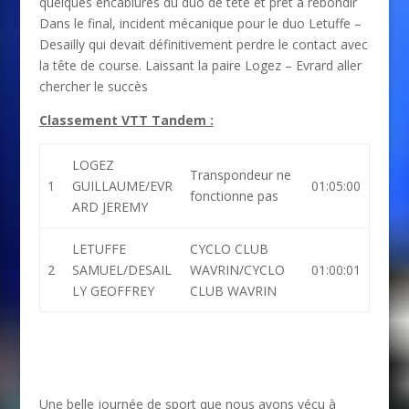
quelques encablures du duo de tête et prêt à rebondir
Dans le final, incident mécanique pour le duo Letuffe –
Desailly qui devait définitivement perdre le contact avec
la tête de course. Laissant la paire Logez – Evrard aller
chercher le succès
Classement VTT Tandem :
LOGEZ
Transpondeur ne
1
GUILLAUME/EVR
01:05:00
fonctionne pas
ARD JEREMY
LETUFFE
CYCLO CLUB
2
SAMUEL/DESAIL
WAVRIN/CYCLO
01:00:01
LY GEOFFREY
CLUB WAVRIN
Une belle journée de sport que nous avons vécu à