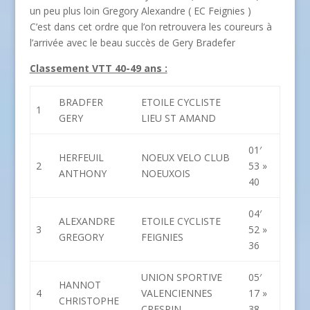
un peu plus loin Gregory Alexandre ( EC Feignies )
C’est dans cet ordre que l’on retrouvera les coureurs à
l’arrivée avec le beau succès de Gery Bradefer
Classement VTT 40-49 ans :
BRADFER
ETOILE CYCLISTE
1
GERY
LIEU ST AMAND
01′
HERFEUIL
NOEUX VELO CLUB
2
53 »
ANTHONY
NOEUXOIS
40
04′
ALEXANDRE
ETOILE CYCLISTE
3
52 »
GREGORY
FEIGNIES
36
UNION SPORTIVE
05′
HANNOT
4
VALENCIENNES
17 »
CHRISTOPHE
CRESPIN
38