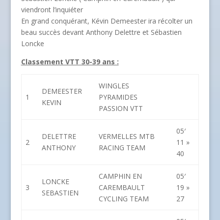
viendront l’inquiéter
En grand conquérant, Kévin Demeester ira récolter un
beau succès devant Anthony Delettre et Sébastien
Loncke
Classement VTT 30-39 ans :
WINGLES
DEMEESTER
1
PYRAMIDES
KEVIN
PASSION VTT
05′
DELETTRE
VERMELLES MTB
2
11 »
ANTHONY
RACING TEAM
40
CAMPHIN EN
05′
LONCKE
3
CAREMBAULT
19 »
SEBASTIEN
CYCLING TEAM
27