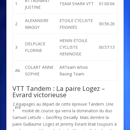
ATTAGNANT
1
TEAM SHARK VTT
01:00:06
JUSTINE
ALEXANDRE
ETOILE CYCLISTE
2
00:56:26
MAGGY
FEIGNIES
HENIN ETOILE
DELPLACE
3
CYCLISTE
00:57:13
FLORINE
HENINOISE
COLART ANNE
ARTeam Artois
Ab
SOPHIE
Racing Team
VTT Tandem : La paire Logez –
Evrard victorieuse
2 équipages au départ de cette épreuve Tandem. Une
ère
1
moitié de course qui verra la domination du duo
Samuel Lettufe – Geoffrey Desailly. Mais derrière la
paire Guillaume Logez et Jeremy Evrard était toujours à