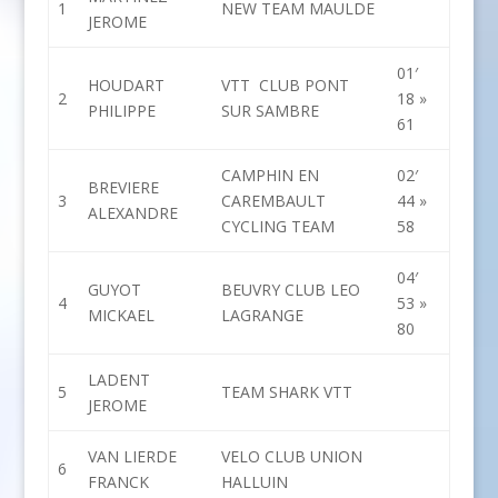
1
NEW TEAM MAULDE
JEROME
01′
HOUDART
VTT CLUB PONT
2
18 »
PHILIPPE
SUR SAMBRE
61
CAMPHIN EN
02′
BREVIERE
3
CAREMBAULT
44 »
ALEXANDRE
CYCLING TEAM
58
04′
GUYOT
BEUVRY CLUB LEO
4
53 »
MICKAEL
LAGRANGE
80
LADENT
5
TEAM SHARK VTT
JEROME
VAN LIERDE
VELO CLUB UNION
6
FRANCK
HALLUIN