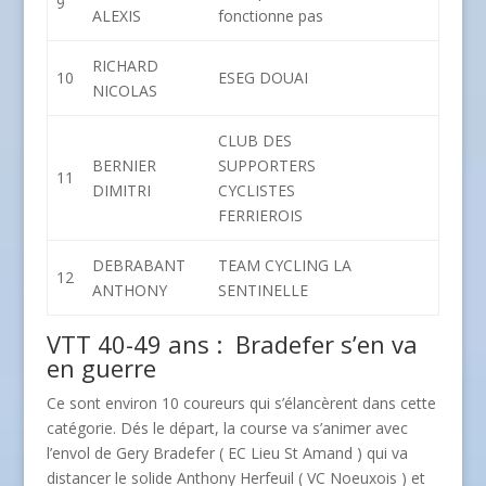
9
ALEXIS
fonctionne pas
RICHARD
10
ESEG DOUAI
NICOLAS
CLUB DES
BERNIER
SUPPORTERS
11
DIMITRI
CYCLISTES
FERRIEROIS
DEBRABANT
TEAM CYCLING LA
12
ANTHONY
SENTINELLE
VTT 40-49 ans : Bradefer s’en va
en guerre
Ce sont environ 10 coureurs qui s’élancèrent dans cette
catégorie. Dés le départ, la course va s’animer avec
l’envol de Gery Bradefer ( EC Lieu St Amand ) qui va
distancer le solide Anthony Herfeuil ( VC Noeuxois ) et