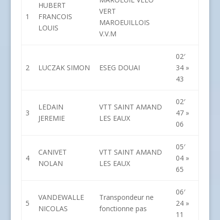
HUBERT
VERT
1
FRANCOIS
MAROEUILLOIS
LOUIS
V.V.M
02′
2
LUCZAK SIMON
ESEG DOUAI
34 »
43
02′
LEDAIN
VTT SAINT AMAND
3
47 »
JEREMIE
LES EAUX
06
05′
CANIVET
VTT SAINT AMAND
4
04 »
NOLAN
LES EAUX
65
06′
VANDEWALLE
Transpondeur ne
5
24 »
NICOLAS
fonctionne pas
11