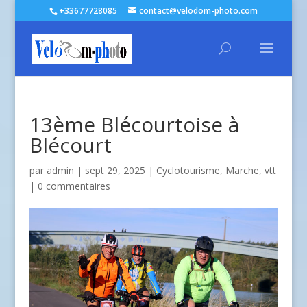
+33677728085
contact@velodom-photo.com
13ème Blécourtoise à
Blécourt
par
admin
| sept 29, 2025 |
Cyclotourisme
,
Marche
,
vtt
|
0 commentaires