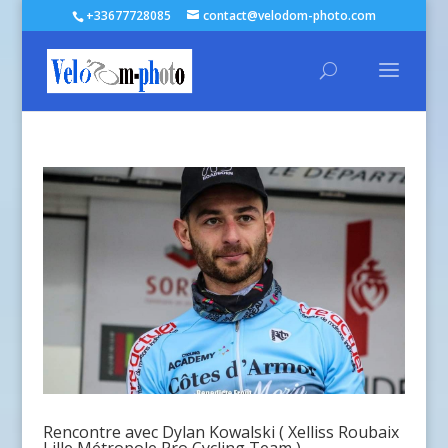
+33677728085
contact@velodom-photo.com
Rencontre avec Dylan Kowalski ( Xelliss Roubaix
Lille Métropole Pro Cycling Team )