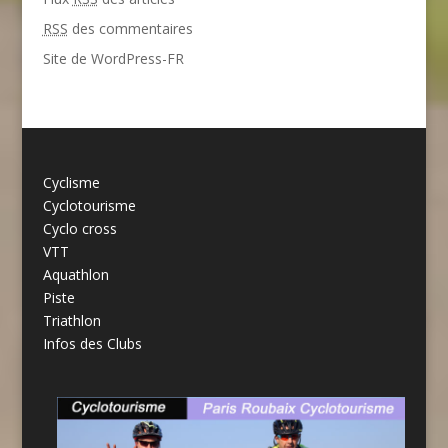
RSS
des commentaires
Site de WordPress-FR
Cyclisme
Cyclotourisme
Cyclo cross
VTT
Aquathlon
Piste
Triathlon
Infos des Clubs