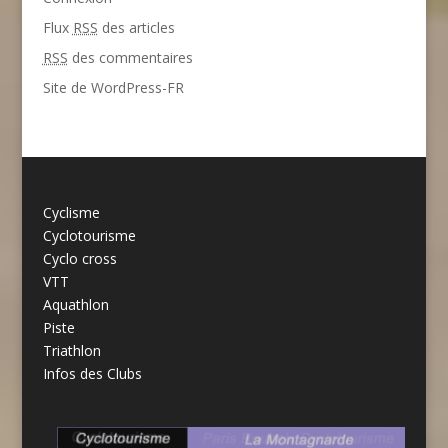
Flux
RSS
des articles
RSS
des commentaires
Site de WordPress-FR
Cyclisme
Cyclotourisme
Cyclo cross
VTT
Aquathlon
Piste
Triathlon
Infos des Clubs