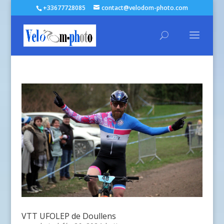
+33677728085
contact@velodom-photo.com
VTT UFOLEP de Doullens