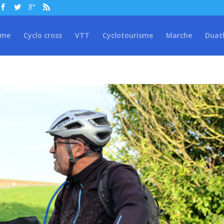
sme
Cyclo cross
VTT
Cyclotourisme
Marche
Duat