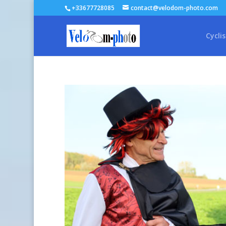
+33677728085
contact@velodom-photo.com
Cycli