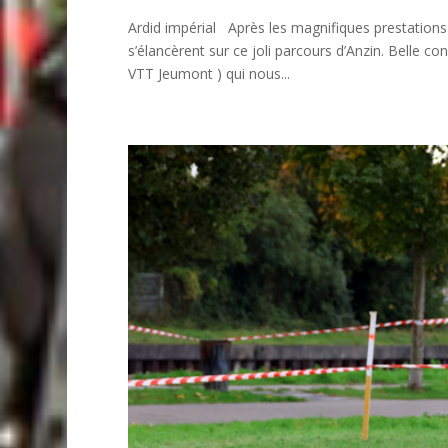
Ardid impérial Après les magnifiques prestations
s’élancèrent sur ce joli parcours d’Anzin. Belle c
VTT Jeumont ) qui nous...