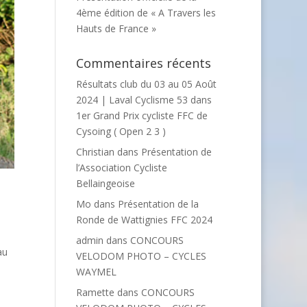
4ème édition de « A Travers les
Hauts de France »
Commentaires récents
Résultats club du 03 au 05 Août
2024 | Laval Cyclisme 53
dans
1er Grand Prix cycliste FFC de
Cysoing ( Open 2 3 )
Christian
dans
Présentation de
l’Association Cycliste
Bellaingeoise
Mo
dans
Présentation de la
Ronde de Wattignies FFC 2024
admin
dans
CONCOURS
au
VELODOM PHOTO – CYCLES
WAYMEL
Ramette
dans
CONCOURS