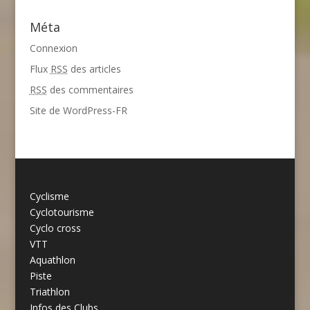
Méta
Connexion
Flux
RSS
des articles
RSS
des commentaires
Site de WordPress-FR
Cyclisme
Cyclotourisme
Cyclo cross
VTT
Aquathlon
Piste
Triathlon
Infos des Clubs