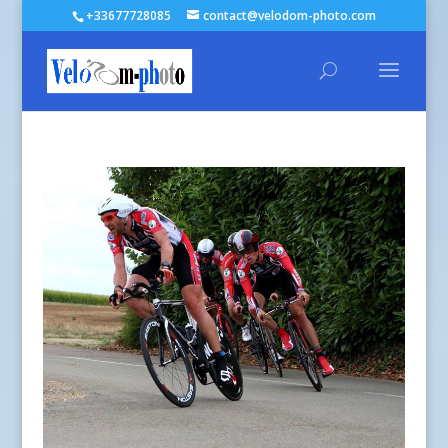
+33677728085
contact@velodom-photo.com