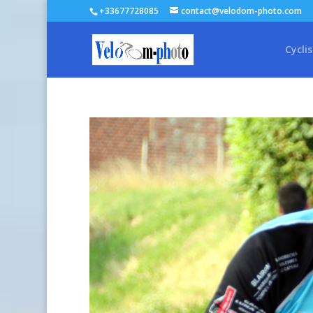
+33677728085
contact@velodom-photo.com
Cycli