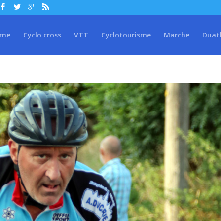
sme
Cyclo cross
VTT
Cyclotourisme
Marche
Duat