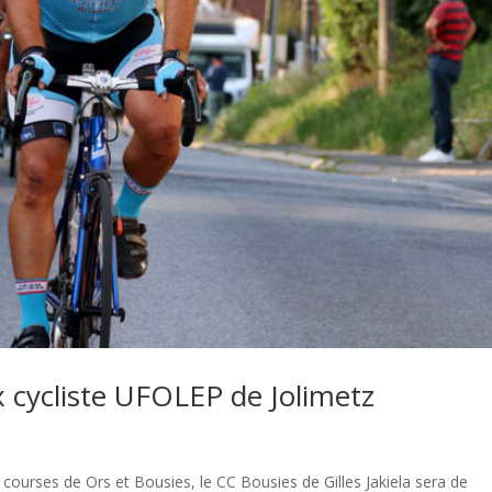
 cycliste UFOLEP de Jolimetz
courses de Ors et Bousies, le CC Bousies de Gilles Jakiela sera de