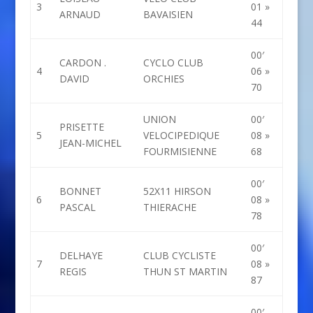
3
01 »
ARNAUD
BAVAISIEN
44
00′
CARDON .
CYCLO CLUB
4
06 »
DAVID
ORCHIES
70
UNION
00′
PRISETTE
5
VELOCIPEDIQUE
08 »
JEAN-MICHEL
FOURMISIENNE
68
00′
BONNET
52X11 HIRSON
6
08 »
PASCAL
THIERACHE
78
00′
DELHAYE
CLUB CYCLISTE
7
08 »
REGIS
THUN ST MARTIN
87
00′