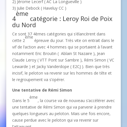
2) Jérome Lecerf ( AC La Longueville )
3) Julie Debock ( Haveluy CC )
ème
4
catégorie : Leroy Roi de Poix
du Nord
Ce sont 37 4èmes catégories qui s’élancèrent dans
ème
cette 2
épreuve du jour. Très vite on entrait dans le
vif de l’action avec 4 hommes qui se portaient à l’avant
notamment Eric Broutin ( Ablain St Nazaire ), Jean
Claude Leroy ( VTT Pont sur Sambre ), Rémi Simon ( VC
Lewarde ) et Jacky Vanderdope ( E2CJ ). Bien que très
incisif, le peloton va revenir sur les hommes de tête et
le regroupement va s’opérer.
Une tentative de Rémi Simon
ème
Dans le 5
, la course va de nouveau s’accélérer avec
une tentative de Rémi Simon qui va parvenir à prendre
quelques longueurs au peloton. Mais une fois encore,
cause perdue avec le peloton qui va revenir sur
l’attaquant