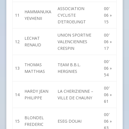
ASSOCIATION
00′
HAMMANUKA
11
CYCLISTE
06 »
YEVHENII
D’ETROEUNGT
15
UNION SPORTIVE
00′
LECHAT
12
VALENCIENNES
06 »
RENAUD
CRESPIN
17
00′
THOMAS
TEAM B.B.L.
13
06 »
MATTHIAS
HERGNIES
54
00′
HARDY JEAN
LA CHERIZIENNE –
14
06 »
PHILIPPE
VILLE DE CHAUNY
61
00′
BLONDEL
15
ESEG DOUAI
06 »
FREDERIC
63