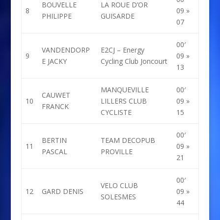
BOUVELLE
LA ROUE D’OR
8
09 »
PHILIPPE
GUISARDE
07
00′
VANDENDORP
E2CJ – Energy
9
09 »
E JACKY
Cycling Club Joncourt
13
MANQUEVILLE
00′
CAUWET
10
LILLERS CLUB
09 »
FRANCK
CYCLISTE
15
00′
BERTIN
TEAM DECOPUB
11
09 »
PASCAL
PROVILLE
21
00′
VELO CLUB
12
GARD DENIS
09 »
SOLESMES
44