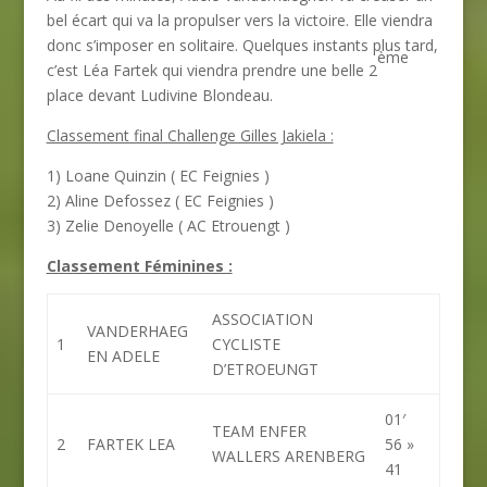
bel écart qui va la propulser vers la victoire. Elle viendra
donc s’imposer en solitaire. Quelques instants plus tard,
ème
c’est Léa Fartek qui viendra prendre une belle 2
place devant Ludivine Blondeau.
Classement final Challenge Gilles Jakiela :
1) Loane Quinzin ( EC Feignies )
2) Aline Defossez ( EC Feignies )
3) Zelie Denoyelle ( AC Etrouengt )
Classement Féminines :
ASSOCIATION
VANDERHAEG
1
CYCLISTE
EN ADELE
D’ETROEUNGT
01′
TEAM ENFER
2
FARTEK LEA
56 »
WALLERS ARENBERG
41