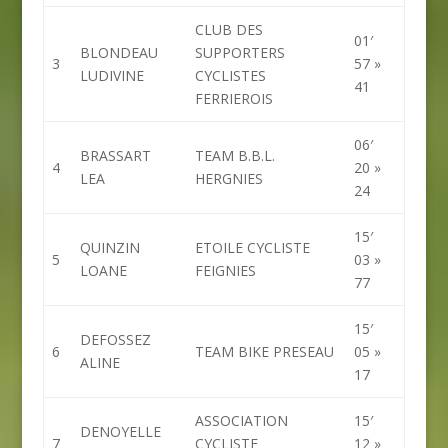
CLUB DES
01′
BLONDEAU
SUPPORTERS
3
57 »
LUDIVINE
CYCLISTES
41
FERRIEROIS
06′
BRASSART
TEAM B.B.L.
4
20 »
LEA
HERGNIES
24
15′
QUINZIN
ETOILE CYCLISTE
5
03 »
LOANE
FEIGNIES
77
15′
DEFOSSEZ
6
TEAM BIKE PRESEAU
05 »
ALINE
17
ASSOCIATION
15′
DENOYELLE
7
CYCLISTE
12 »