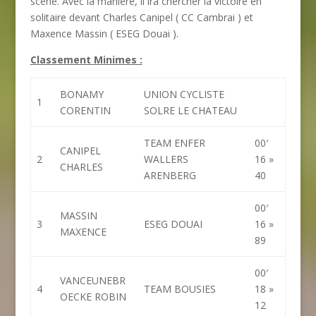
scène. Avec la manière, il ira chercher la victoire en
solitaire devant Charles Canipel ( CC Cambrai ) et
Maxence Massin ( ESEG Douai ).
Classement Minimes :
BONAMY
UNION CYCLISTE
1
CORENTIN
SOLRE LE CHATEAU
TEAM ENFER
00′
CANIPEL
2
WALLERS
16 »
CHARLES
ARENBERG
40
00′
MASSIN
3
ESEG DOUAI
16 »
MAXENCE
89
00′
VANCEUNEBR
4
TEAM BOUSIES
18 »
OECKE ROBIN
12