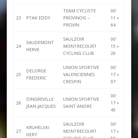
TEAM CYCLISTE
00′
23
PTAK EDDY
PROVINOIS –
11 »
PROVIN
64
SAULZOIR
00′
SAUDEMONT
24
MONTRECOURT
15 »
HERVE
CYCLING CLUB
20
UNION SPORTIVE
00′
DELORGE
25
VALENCIENNES
17 »
FREDERIC
CRESPIN
07
00′
DINGREVILLE
UNION SPORTIVE
26
17 »
JEAN-JACQUES
SAINT ANDRE
45
SAULZOIR
00′
KRUHELSKI
27
MONTRECOURT
17 »
GERY