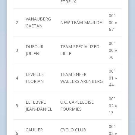
ETREUX
00′
VANAUBERG
2
NEW TEAM MAULDE
00 »
GAETAN
67
00′
DUFOUR
TEAM SPECIALIZED
3
00 »
JULIEN
LILLE
76
00′
LEVEILLE
TEAM ENFER
4
01 »
FLORIAN
WALLERS ARENBERG
44
00′
LEFEBVRE
U.C. CAPELLOISE
5
02 »
JEAN-DANIEL
FOURMIES
13
00′
CAULIER
CYCLO CLUB
6
02 »