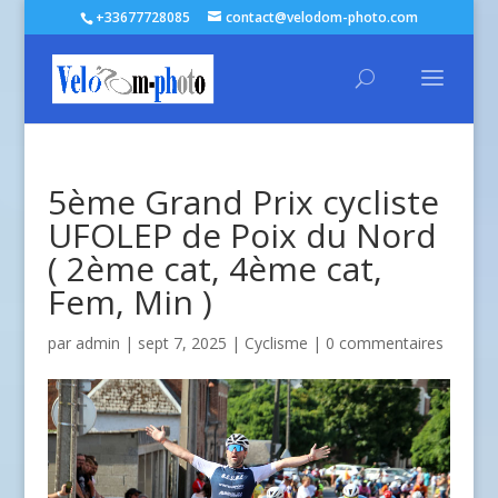
+33677728085
contact@velodom-photo.com
5ème Grand Prix cycliste
UFOLEP de Poix du Nord
( 2ème cat, 4ème cat,
Fem, Min )
par
admin
| sept 7, 2025 |
Cyclisme
|
0 commentaires