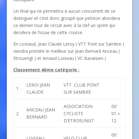
Un final qui ne permettra à aucun concurrent de se
distinguer et c’est donc groupé que peloton abordera
ce dernier tour de circuit avec à la clef un sprint qui
décidera de l’issue de cette course.
En costaud, Jean Claude Leroy ( VTT Pont sur Sambre )
viendra prendre le meilleur sur Jean Bernard Anceau (
Etrouengt ) et Arnaud Loiseau ( VC Bavaisien )
Classement 4ème catégorie :
LEROI JEAN
VTT CLUB PONT
1
CLAUDE
SUR SAMBRE
ASSOCIATION
00′
ANCEAU JEAN
2
CYCLISTE
01 »
BERNARD
D’ETROEUNGT
12
00′
LOISEAU
VELO CLUB