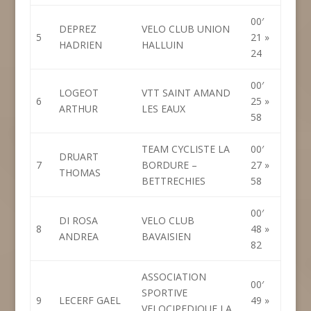
00′
DEPREZ
VELO CLUB UNION
5
21 »
HADRIEN
HALLUIN
24
00′
LOGEOT
VTT SAINT AMAND
6
25 »
ARTHUR
LES EAUX
58
TEAM CYCLISTE LA
00′
DRUART
7
BORDURE –
27 »
THOMAS
BETTRECHIES
58
00′
DI ROSA
VELO CLUB
8
48 »
ANDREA
BAVAISIEN
82
ASSOCIATION
00′
SPORTIVE
9
LECERF GAEL
49 »
VELOCIPEDIQUE LA