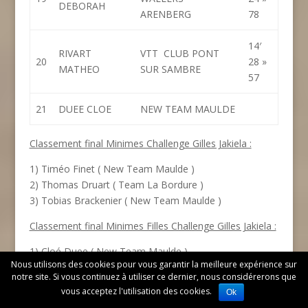
DEBORAH
ARENBERG
78
14′
RIVART
VTT CLUB PONT
20
28 »
MATHEO
SUR SAMBRE
57
21
DUEE CLOE
NEW TEAM MAULDE
Classement final Minimes Challenge Gilles Jakiela :
1) Timéo Finet ( New Team Maulde )
2) Thomas Druart ( Team La Bordure )
3) Tobias Brackenier ( New Team Maulde )
Classement final Minimes Filles Challenge Gilles Jakiela :
1) Cloé Duee ( New Team Maulde )
Nous utilisons des cookies pour vous garantir la meilleure expérience sur
2) Deborah Fartek ( New Team Maulde )
notre site. Si vous continuez à utiliser ce dernier, nous considérerons que
3) Lou Comblin ( AC Bellaingeoise )
vous acceptez l'utilisation des cookies.
Ok