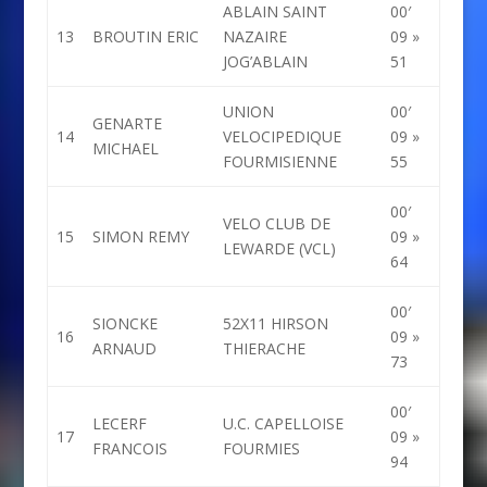
ABLAIN SAINT
00′
13
BROUTIN ERIC
NAZAIRE
09 »
JOG’ABLAIN
51
UNION
00′
GENARTE
14
VELOCIPEDIQUE
09 »
MICHAEL
FOURMISIENNE
55
00′
VELO CLUB DE
15
SIMON REMY
09 »
LEWARDE (VCL)
64
00′
SIONCKE
52X11 HIRSON
16
09 »
ARNAUD
THIERACHE
73
00′
LECERF
U.C. CAPELLOISE
17
09 »
FRANCOIS
FOURMIES
94