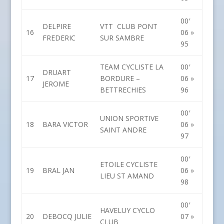
00′
DELPIRE
VTT CLUB PONT
16
06 »
FREDERIC
SUR SAMBRE
95
TEAM CYCLISTE LA
00′
DRUART
17
BORDURE –
06 »
JEROME
BETTRECHIES
96
00′
UNION SPORTIVE
18
BARA VICTOR
06 »
SAINT ANDRE
97
00′
ETOILE CYCLISTE
19
BRAL JAN
06 »
LIEU ST AMAND
98
00′
HAVELUY CYCLO
20
DEBOCQ JULIE
07 »
CLUB