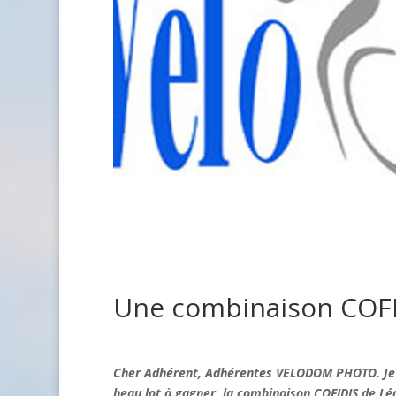
Une combinaison COFI
Cher Adhérent, Adhérentes VELODOM PHOTO. Je 
beau lot à gagner, la combinaison COFIDIS de L