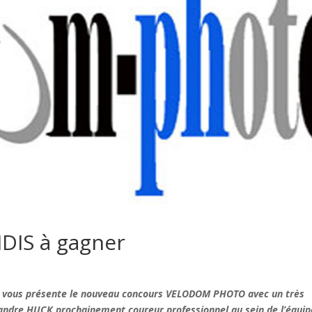
DIS à gagner
vous présente le nouveau concours VELODOM PHOTO avec un très
éandre HUCK prochainement coureur professionnel au sein de l’équip