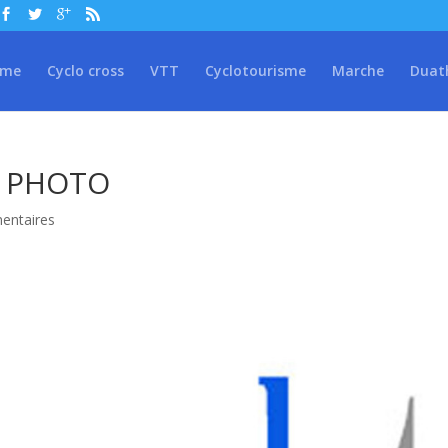
sme
Cyclo cross
VTT
Cyclotourisme
Marche
Duat
 PHOTO
entaires