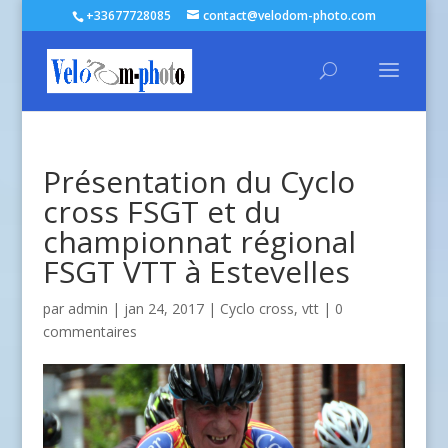
+33677728085
contact@velodom-photo.com
Présentation du Cyclo
cross FSGT et du
championnat régional
FSGT VTT à Estevelles
par
admin
| jan 24, 2017 |
Cyclo cross
,
vtt
|
0
commentaires