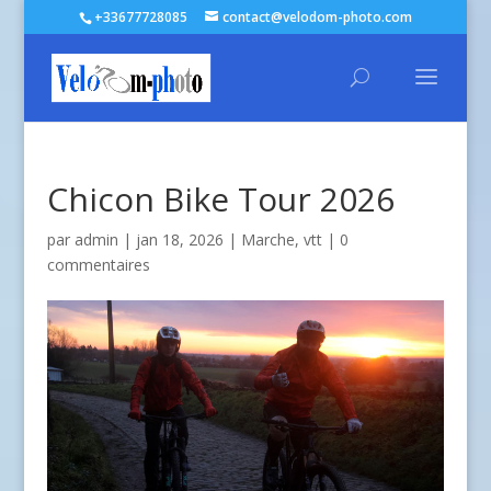
+33677728085
contact@velodom-photo.com
Chicon Bike Tour 2026
par
admin
| jan 18, 2026 |
Marche
,
vtt
|
0
commentaires