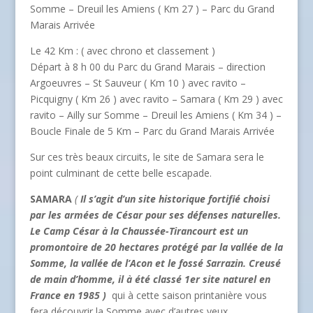
Somme – Dreuil les Amiens ( Km 27 ) – Parc du Grand
Marais Arrivée
Le 42 Km : ( avec chrono et classement )
Départ à 8 h 00 du Parc du Grand Marais – direction
Argoeuvres – St Sauveur ( Km 10 ) avec ravito –
Picquigny ( Km 26 ) avec ravito – Samara ( Km 29 ) avec
ravito – Ailly sur Somme – Dreuil les Amiens ( Km 34 ) –
Boucle Finale de 5 Km – Parc du Grand Marais Arrivée
Sur ces très beaux circuits, le site de Samara sera le
point culminant de cette belle escapade.
SAMARA
(
Il s’agit d’un site historique fortifié choisi
par les armées de César pour ses défenses naturelles.
Le Camp César à la Chaussée-Tirancourt est un
promontoire de 20 hectares protégé par la vallée de la
Somme, la vallée de l’Acon et le fossé Sarrazin. Creusé
de main d’homme, il à été classé 1er site naturel en
France en 1985 )
qui à cette saison printanière vous
fera découvrir la Somme avec d’autres yeux.