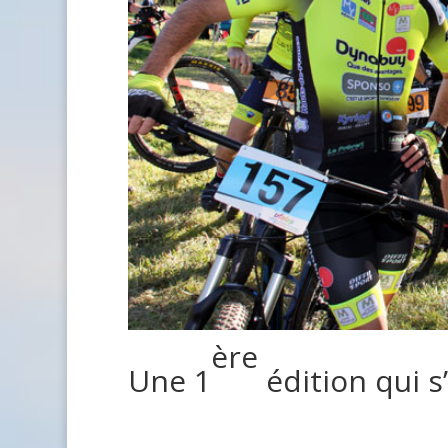
ère
Une 1
édition qui 