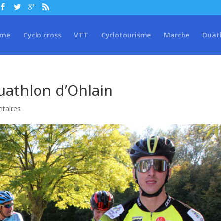
sme
Cyclo cross
VTT
Cyclotourisme
Marche
Duat
uathlon d’Ohlain
taires