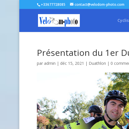
+33677728085
contact@velodom-photo.com
Cycli
Présentation du 1er D
par
admin
| déc 15, 2021 |
Duathlon
|
0 commen