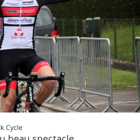
k Cycle
du beau spectacle