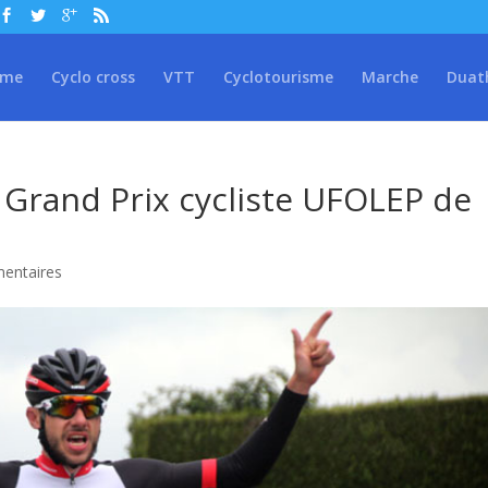
sme
Cyclo cross
VTT
Cyclotourisme
Marche
Duat
Grand Prix cycliste UFOLEP de
entaires