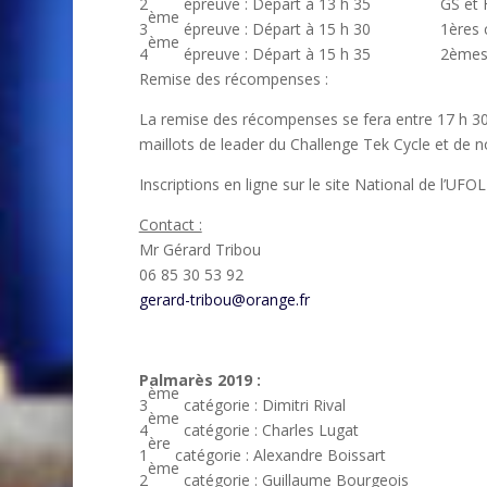
2
épreuve : Départ à 13 h 35 GS 
ème
3
épreuve : Départ à 15 h 30 1ère
ème
4
épreuve : Départ à 15 h 35 2ème
Remise des récompenses :
La remise des récompenses se fera entre 17 h 30
maillots de leader du Challenge Tek Cycle et de 
Inscriptions en ligne sur le site National de l’UFO
Contact :
Mr Gérard Tribou
06 85 30 53 92
gerard-tribou@orange.fr
Palmarès 2019 :
ème
3
catégorie : Dimitri Rival
ème
4
catégorie : Charles Lugat
ère
1
catégorie : Alexandre Boissart
ème
2
catégorie : Guillaume Bourgeois