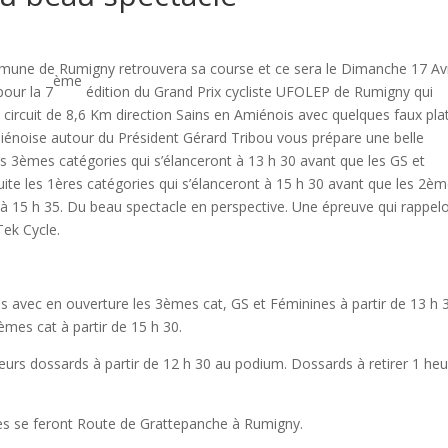
mmune de Rumigny retrouvera sa course et ce sera le Dimanche 17 Avri
ème
pour la 7
édition du Grand Prix cycliste UFOLEP de Rumigny qui
circuit de 8,6 Km direction Sains en Amiénois avec quelques faux pla
miénoise autour du Président Gérard Tribou vous prépare une belle
es 3èmes catégories qui s’élanceront à 13 h 30 avant que les GS et
suite les 1ères catégories qui s’élanceront à 15 h 30 avant que les 2è
à 15 h 35. Du beau spectacle en perspective. Une épreuve qui rappel
ek Cycle.
s avec en ouverture les 3èmes cat, GS et Féminines à partir de 13 h 
èmes cat à partir de 15 h 30.
urs dossards à partir de 12 h 30 au podium. Dossards à retirer 1 heu
ivées se feront Route de Grattepanche à Rumigny.